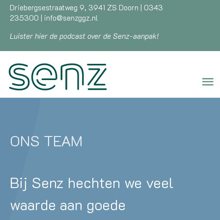
Ga
Driebergsestraatweg 9, 3941 ZS Doorn |
0343
235300
|
info@senzggz.nl
naar
inhoud
Luister
hier
de podcast over de Senz-aanpak!
To
Na
Voo
ONS TEAM
Voo
Se
Bij Senz hechten we veel
waarde aan goede
Co