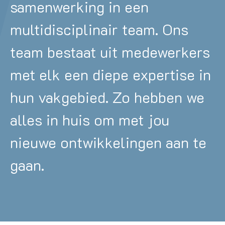
samenwerking in een
multidisciplinair team. Ons
team bestaat uit medewerkers
Zoek
naar
met elk een diepe expertise in
hun vakgebied. Zo hebben we
alles in huis om met jou
nieuwe ontwikkelingen aan te
gaan.